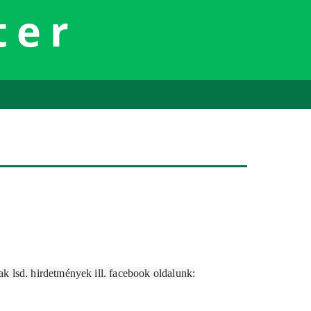
ter
k lsd. hirdetmények ill. facebook oldalunk: