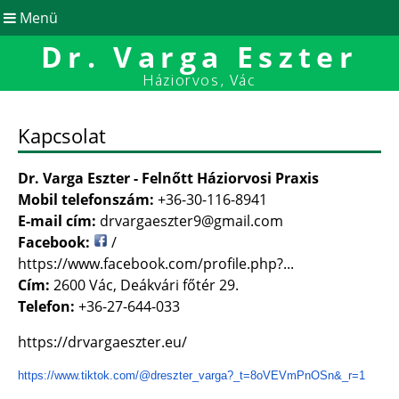
Menü
Dr. Varga Eszter
Háziorvos, Vác
Kapcsolat
Dr. Varga Eszter - Felnőtt Háziorvosi Praxis
Mobil telefonszám:
+36-30-116-8941
E-mail cím:
drvargaeszter9@gmail.com
Facebook:
/
https://www.facebook.com/profile.php?...
Cím:
2600 Vác, Deákvári főtér 29.
Telefon:
+36-27-644-033
https://drvargaeszter.eu/
https://www.tiktok.com/@
dreszter_varga?_t=8oVEVmPnOSn&
_r=1